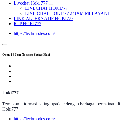
Livechat Hoki 777
LIVECHAT HOKI777
LIVE CHAT HOKI777 24JAM MELAYANI
LINK ALTERNATIF HOKI777
RTP HOKI777
https://techmodes.com/
Open 24 Jam Nonstop Setiap Hari
Hoki777
Temukan informasi paling upadate dengan berbagai permainan di
Hoki777
https://techmodes.com/